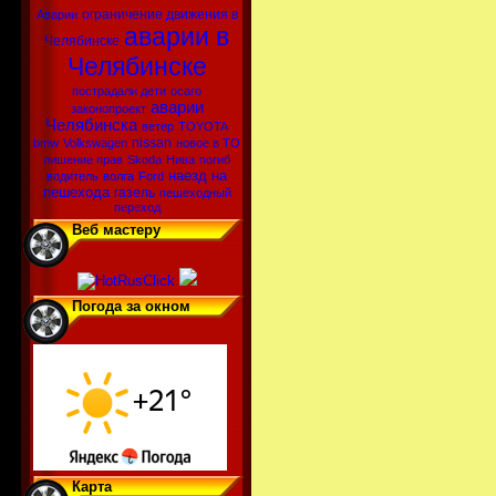
ограничение движения в
Аварии
аварии в
Челябинске
Челябинске
пострадали дети
осаго
аварии
законопроект
Челябинска
ветер
TOYOTA
nissan
bmw
Volkswagen
новое в ТО
лишение прав
Skoda
Нива
погиб
наезд на
водитель
волга
Ford
пешехода
газель
пешеходный
переход
Веб мастеру
Погода за окном
Карта