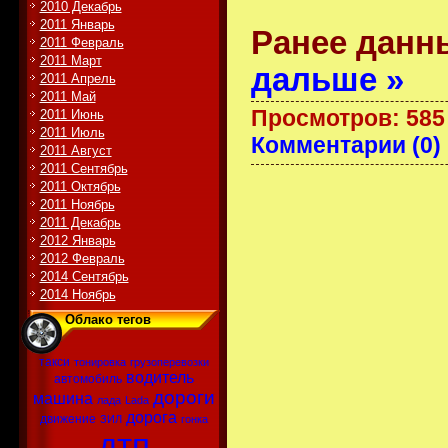
2010 Декабрь
2011 Январь
Ранее данн
2011 Февраль
2011 Март
дальше »
2011 Апрель
2011 Май
Просмотров: 585
2011 Июнь
2011 Июль
Комментарии (0)
2011 Август
2011 Сентябрь
2011 Октябрь
2011 Ноябрь
2011 Декабрь
2012 Январь
2012 Февраль
2014 Сентябрь
2014 Ноябрь
Облако тегов
такси
тонировка
грузоперевозки
водитель
автомобиль
дороги
машина
лада
Lada
дорога
движение
ЗИЛ
гонка
дтп