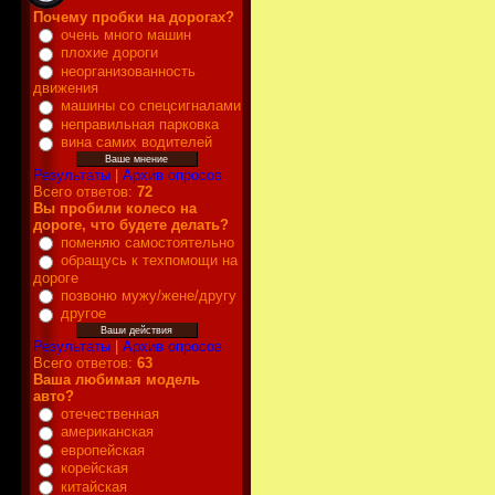
Почему пробки на дорогах?
очень много машин
плохие дороги
неорганизованность
движения
машины со спецсигналами
неправильная парковка
вина самих водителей
Результаты
|
Архив опросов
Всего ответов:
72
Вы пробили колесо на
дороге, что будете делать?
поменяю самостоятельно
обращусь к техпомощи на
дороге
позвоню мужу/жене/другу
другое
Результаты
|
Архив опросов
Всего ответов:
63
Ваша любимая модель
авто?
отечественная
американская
европейская
корейская
китайская