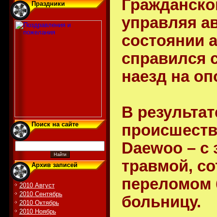
Гражданской
Праздники
управляя а
состоянии 
справился 
наезд на оп
В результа
Поиск на сайте
происшеств
Daewoo
– с
травмой, со
Архив записей
переломом 
2010 Август
2010 Сентябрь
больницу.
2010 Октябрь
2010 Ноябрь