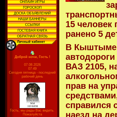
ОНЛАЙН ИГРЫ
за
ГОРОСКОП
транспортн
ДОСКА ОБЪЯВЛЕНИЙ
НАШИ БАННЕРЫ
15 человек 
ССЫЛКИ
ГОСТЕВАЯ КНИГА
ранено 5 де
ОБРАТНАЯ СВЯЗЬ
Личный кабинет
В Кыштыме 
автодороги
Доброй ночи, Гость !
ВАЗ 2105
, 
07.08.2026
07:49
Сегодня пятница - последний
алкогольно
рабочий день
прав на уп
средствами,
справился 
Гость, мы рады Вас видеть.
наезд на де
Пожалуйста