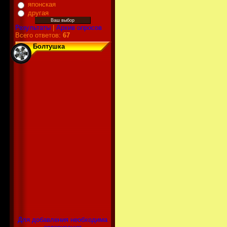
японская
другая
Результаты
|
Архив опросов
Всего ответов:
67
Болтушка
Для добавления необходима