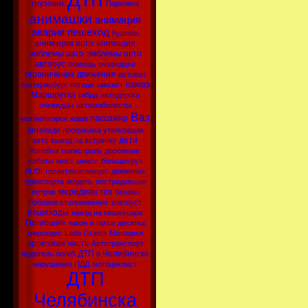
грузовик
Парковка
анимашки
анимация
авария
пешеход
hyundai
анимация авто
анимация
эмблемы авто
эмблемы авто
автобус
помощь очевидцев
ограничение движения
автоваз
камаз
екатеринбург
погода
таксист
Маршрутка
гибдд
автодорога
очевидцы
автомобилисты
Ваз
пассажир
магнитогорск
жара
автоледи
программа утилизации
дети
авто
выезд на встречку
Копейка
магистраль
дорожные
работы
мост
миасс
большегруз
AUDI
госавтоинспекция
движение
транспорта
модель
пострадавшие
меридиан
газ
петров
бензин
Лобовое столкновение
златоуст
пешеходы
наезд на пешеходов
Погибшие
закон о такси
десятка
мерседес
Lada Granta
Мотоцикл
проезжая часть
Автотранспорт
ДТП в Челябинске
водитель погиб
нарушение ПДД
мотоциклист
ДТП
Челябинска