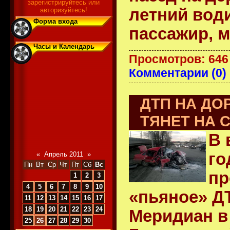
зарегистрируйтесь или
летний води
авторизуйтесь!
Форма входа
пассажир,
м
Часы и Календарь
Просмотров: 646
Комментарии (0)
ДТП НА ДО
ТЯНЕТ НА 
В 
го
«
Апрель 2011
»
Пн
Вт
Ср
Чт
Пт
Сб
Вс
пр
1
2
3
4
5
6
7
8
9
10
«пьяное» ДТ
11
12
13
14
15
16
17
18
19
20
21
22
23
24
Меридиан в
25
26
27
28
29
30