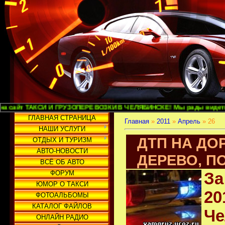
ТАКСИ И ГРУЗОПЕРЕВОЗКИ В ЧЕЛЯБИНСКЕ! Мы рады видеть Вас и надеем
ГЛАВНАЯ СТРАНИЦА
Главная
»
2011
»
Апрель
»
26
НАШИ УСЛУГИ
ДТП НА ДО
ОТДЫХ И ТУРИЗМ
АВТО-НОВОСТИ
ДЕРЕВО, П
ВСЁ ОБ АВТО
ФОРУМ
За
ЮМОР О ТАКСИ
20
ФОТОАЛЬБОМЫ
КАТАЛОГ ФАЙЛОВ
Че
ОНЛАЙН РАДИО