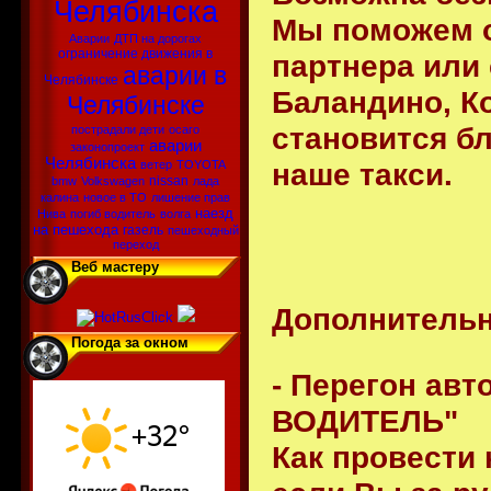
Челябинска
Мы поможем о
Аварии
ДТП на дорогах
ограничение движения в
партнера или 
аварии в
Челябинске
Баландино, К
Челябинске
становится бл
пострадали дети
осаго
аварии
законопроект
Челябинска
наше такси.
ветер
TOYOTA
nissan
bmw
Volkswagen
лада
калина
новое в ТО
лишение прав
наезд
Нива
погиб водитель
волга
на пешехода
газель
пешеходный
переход
Веб мастеру
Дополнительн
Погода за окном
- Перегон ав
ВОДИТЕЛЬ"
Как провести 