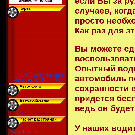
если Вы за р
случаев, когд
Карта
просто необх
Как раз для э
Вы можете сде
воспользоват
Опытный води
Создано с помощью
автомобиль п
инструментов Яндекс.Карт
сохранности в
Авто- фото
придется бес
Автолюбителю
ведь он будет
Советы автолюбителю
Расчёт расстояний
У наших води
Flagma Челябинск