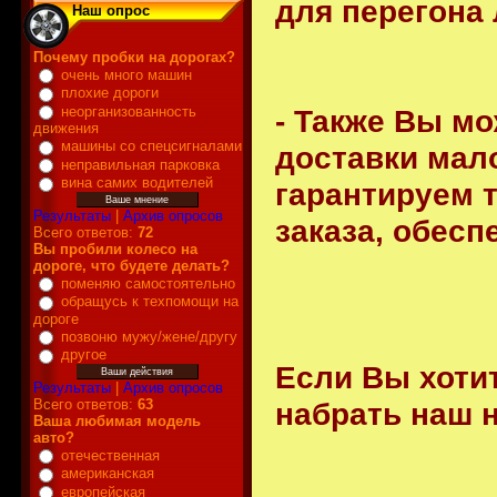
для перегона
Наш опрос
Почему пробки на дорогах?
очень много машин
плохие дороги
- Также Вы мо
неорганизованность
движения
машины со спецсигналами
доставки мал
неправильная парковка
вина самих водителей
гарантируем 
Результаты
|
Архив опросов
заказа, обес
Всего ответов:
72
Вы пробили колесо на
дороге, что будете делать?
поменяю самостоятельно
обращусь к техпомощи на
дороге
позвоню мужу/жене/другу
другое
Если Вы хотит
Результаты
|
Архив опросов
набрать наш 
Всего ответов:
63
Ваша любимая модель
авто?
отечественная
американская
европейская