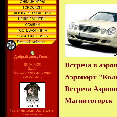
ОНЛАЙН ИГРЫ
ГОРОСКОП
ДОСКА ОБЪЯВЛЕНИЙ
НАШИ БАННЕРЫ
ССЫЛКИ
ГОСТЕВАЯ КНИГА
ОБРАТНАЯ СВЯЗЬ
Личный кабинет
Добрый день, Гость !
Встреча в аэро
06.08.2026
21:37
Сегодня четверг, скоро
Аэропорт "Коль
выходные...
Встреча Аэропо
Магнитогорск 
Курга
Гость, мы рады Вас видеть.
Пожалуйста