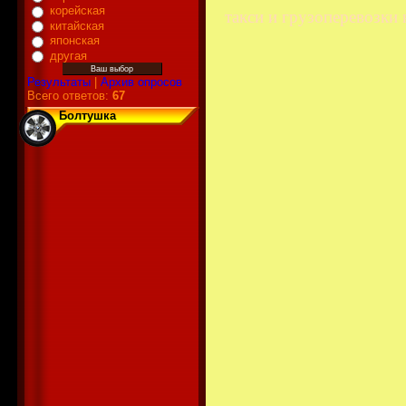
корейская
такси и грузоперевозки 
китайская
японская
другая
Результаты
|
Архив опросов
Всего ответов:
67
Болтушка