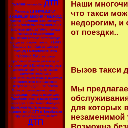
дтп
Наши многочи
грузовик
автопробег
анимашки
что такси мо
Парковка
анимация
авария
пешеход
недорогим, и
анимация авто
hyundai
анекдоты
эмблемы авто
анимация
о такси
от поездки..
эмблемы авто
автобус
помощь
ограничение
очевидцев
движения
автоваз
екатеринбург
камаз
погода
автоспринт
таксист
Маршрутка
гибдд
автодорога
очевидцы
магнитогорск
жара
Ваз
пассажир
автоледи
программа утилизации
выезд на
дети
встречку
Копейка
магистраль
Вызов такси 
дорожные работы
мост
миасс
движение транспорта
госавтоинспекция
модель
дорожное
строительство
пострадавшие
Мы предлага
меридиан
газ
петров
бензин
Лобовое столкновение
златоуст
пешеходы
наезд на пешеходов
обслуживания
Погибшие
закон о такси
десятка
мерседес
Lada Granta
Мотоцикл
для которых 
проезжая часть
Автотранспорт
ДТП в Челябинске
водитель погиб
незаменимой 
нарушение ПДД
мотоциклист
ДТП
Возможна без