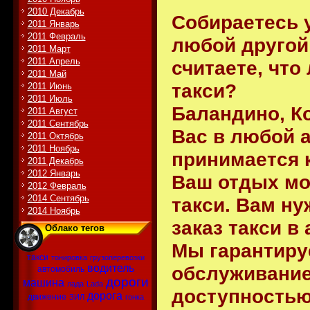
2010 Декабрь
Собираетесь 
2011 Январь
2011 Февраль
любой другой
2011 Март
2011 Апрель
считаете, что
2011 Май
такси?
2011 Июнь
2011 Июль
Баландино, К
2011 Август
2011 Сентябрь
Вас в любой а
2011 Октябрь
2011 Ноябрь
принимается 
2011 Декабрь
2012 Январь
Ваш отдых мо
2012 Февраль
2014 Сентябрь
такси. Вам ну
2014 Ноябрь
заказ такси в
Облако тегов
Мы гарантиру
такси
тонировка
грузоперевозки
обслуживание
водитель
автомобиль
дороги
машина
лада
Lada
доступностью
дорога
движение
ЗИЛ
гонка