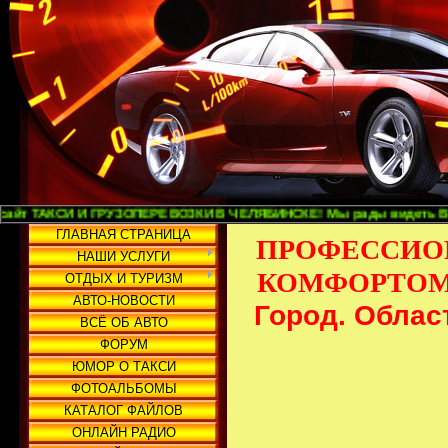
СИ И ГРУЗОПЕРЕВОЗКИ В ЧЕЛЯБИНСКЕ! Мы рады видеть Вас и надеемся 
ГЛАВНАЯ СТРАНИЦА
ПРОФЕССИО
НАШИ УСЛУГИ
КОМФОРТОМ
ОТДЫХ И ТУРИЗМ
АВТО-НОВОСТИ
Город. Облас
ВСЁ ОБ АВТО
ФОРУМ
ЮМОР О ТАКСИ
ФОТОАЛЬБОМЫ
КАТАЛОГ ФАЙЛОВ
ОНЛАЙН РАДИО