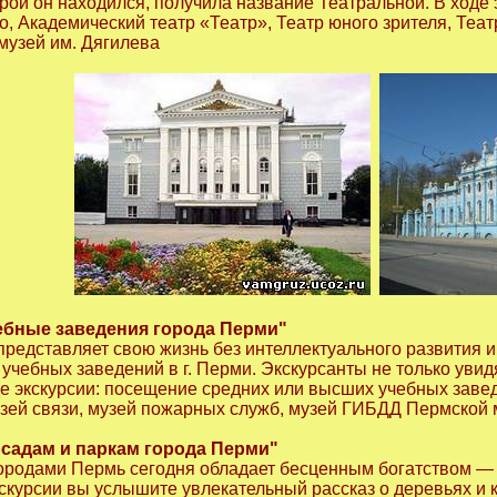
орой он находился, получила название Театральной. В ходе
о, Академический театр «Театр», Театр юного зрителя, Театр
музей им. Дягилева
ебные заведения города Перми"
редставляет свою жизнь без интеллектуального развития 
чебных заведений в г. Перми. Экскурсанты не только увидя
е экскурсии: посещение средних или высших учебных завед
узей связи, музей пожарных служб, музей ГИБДД Пермской
 садам и паркам города Перми"
ородами Пермь сегодня обладает бесценным богатством — 
кскурсии вы услышите увлекательный рассказ о деревьях и к