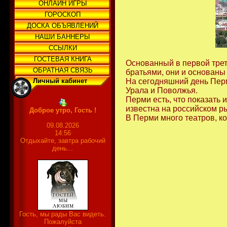
ОНЛАЙН ИГРЫ
ГОРОСКОП
ДОСКА ОБЪЯВЛЕНИЙ
НАШИ БАННЕРЫ
ССЫЛКИ
ГОСТЕВАЯ КНИГА
Основанный в первой трет
ОБРАТНАЯ СВЯЗЬ
братьями, они и основаны 
Личный кабинет
На сегодняшний день Перм
Урала и Поволжья.
Перми есть, что показать
известна на российском р
Доброе утро, Гость !
В Перми много театров, к
09.08.2026
14:56
Отдыхайте, завтра рабочий
день...
Гость, мы рады Вас видеть.
Пожалуйста