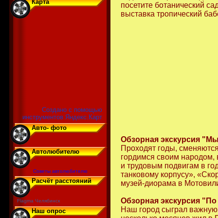
Карта
посетите ботанический са
выставка тропический баб
Создано с помощью
инструментов Яндекс.Карт
Авто- фото
Обзорная экскурсия "М
Проходят годы, сменяются
Автолюбителю
гордимся своим народом,
и трудовым подвигам в го
Советы автолюбителю
танковому корпусу», «Ско
Расчёт расстояний
музей-диорама в Мотовили
Обзорная экскурсия "По
Flagma Челябинск
Наш город сыграл важную 
Наш опрос