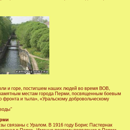
оли и горе, постигшем наших людей во время ВОВ,
о памятным местам города Перми, посвященным боевым
о фронта и тыла», «Уральскому добровольческому
аводы"
ерми
озы связаны с Уралом. В 1916 году Борис Пастернак