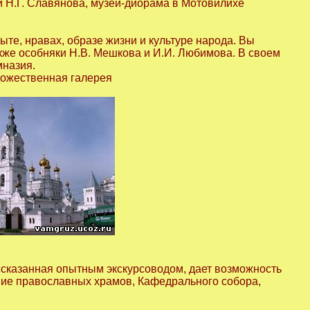
 Н.Г. Славянова, музей-диорама в Мотовилихе
те, нравах, образе жизни и культуре народа. Вы
кже особняки Н.В. Мешкова и И.И. Любимова. В своем
мназия.
дожественная галерея
ссказанная опытным экскурсоводом, дает возможность
ение православных храмов, Кафедрального собора,