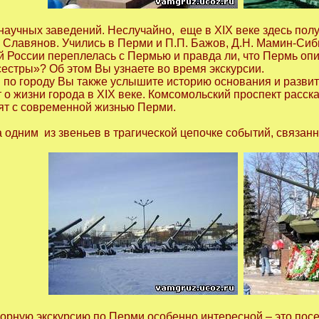
научных заведений. Неслучайно, еще в XIX веке здесь пол
. Славянов. Учились в Перми и П.П. Бажов, Д.Н. Мамин-Сиби
й России переплелась с Пермью и правда ли, что Пермь оп
сестры»? Об этом Вы узнаете во время экскурсии.
и по городу Вы также услышите историю основания и разви
о жизни города в XIX веке. Комсомольский проспект расскаж
ят с современной жизнью Перми.
а одним из звеньев в трагической цепочке событий, связа
бзорную экскурсию по Перми особенно интересной – это по