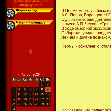
зарегистрируйтесь или
авторизуйтесь!
Форма входа
В Перми много учебных и 
А.С. Попов, Воронцов, Н.Г
Судьба каких еще деятеле
Часы и Календарь
в пьесе А.П. Чехова «Три 
В ходе обзорной экскурси
Сибирская улица поведает 
Ленина и другие познаком
Пермь, к сожалению, стал
«
Август 2026
»
Пн
Вт
Ср
Чт
Пт
Сб
Вс
1
2
3
4
5
6
7
8
9
10
11
12
13
14
15
16
17
18
19
20
21
22
23
24
25
26
27
28
29
30
31
Но главное, что делает о