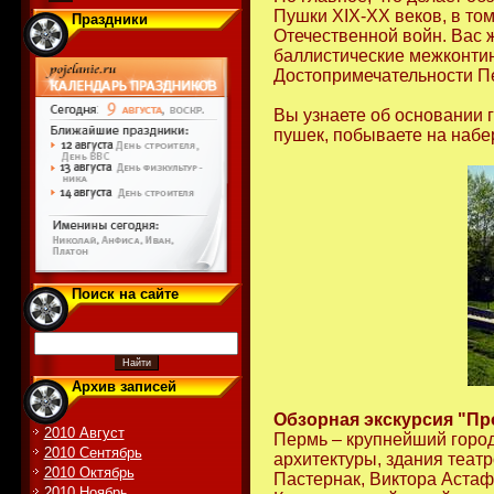
Пушки XIX-XX веков, в то
Праздники
Отечественной войн. Вас ж
баллистические межконтин
Достопримечательности П
Вы узнаете об основании г
пушек, побываете на набе
Поиск на сайте
Архив записей
Обзорная экскурсия "П
2010 Август
Пермь – крупнейший город
2010 Сентябрь
архитектуры, здания теат
2010 Октябрь
Пастернак, Виктора Астафь
2010 Ноябрь