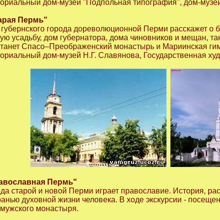
ориальный дом-музей "Подпольная типография", дом-музей
арая Пермь"
губернского города дореволюционной Перми расскажет о бы
ую усадьбу, дом губернатора, дома чиновников и мещан, та
станет Спасо–Преображенский монастырь и Мариинская ги
ориальный дом-музей Н.Г. Славянова, Государственная ху
равославная Пермь"
да старой и новой Перми играет православие. История, ра
гранью духовной жизни человека. В ходе экскурсии - посещ
мужского монастыря.