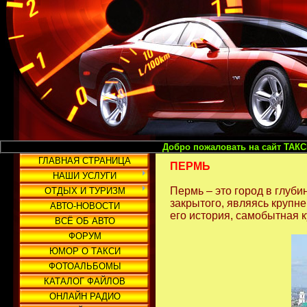
Добро пожаловать на сайт ТАКСИ И ГРУЗОПЕРЕВ
ГЛАВНАЯ СТРАНИЦА
ПЕРМЬ
НАШИ УСЛУГИ
Пермь – это город в глуб
ОТДЫХ И ТУРИЗМ
закрытого, являясь крупн
АВТО-НОВОСТИ
его история, самобытная к
ВСЁ ОБ АВТО
ФОРУМ
ЮМОР О ТАКСИ
ФОТОАЛЬБОМЫ
КАТАЛОГ ФАЙЛОВ
ОНЛАЙН РАДИО