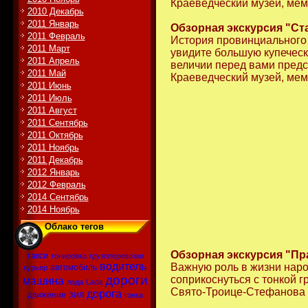
Краеведческий музей, мем
2010 Декабрь
2011 Январь
Обзорная экскурсия "Ст
2011 Февраль
История провинциального 
2011 Март
увидите большую купеческ
2011 Апрель
величии перед вами пред
2011 Май
Краеведческий музей, мем
2011 Июнь
2011 Июль
2011 Август
2011 Сентябрь
2011 Октябрь
2011 Ноябрь
2011 Декабрь
2012 Январь
2012 Февраль
2014 Сентябрь
2014 Ноябрь
Облако тегов
Обзорная экскурсия "П
такси
тонировка
грузоперевозки
водитель
Важную роль в жизни наро
автомобиль
курьер
дороги
соприкоснуться с тонкой 
машина
лада
Lada
Свято-Троице-Стефанова 
дорога
движение
ЗИЛ
гонка