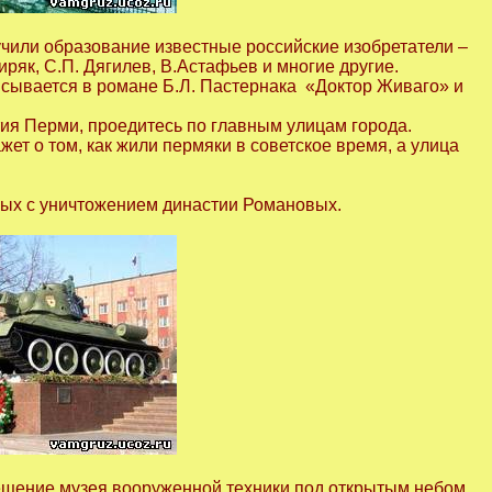
учили образование известные российские изобретатели –
ряк, С.П. Дягилев, В.Астафьев и многие другие.
исывается в романе Б.Л. Пастернака «Доктор Живаго» и
тия Перми, проедитесь по главным улицам города.
ет о том, как жили пермяки в советское время, а улица
нных с уничтожением династии Романовых.
сещение музея вооруженной техники под открытым небом.