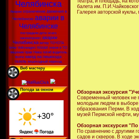
театра, и площадь, на кот
Челябинска
балета им. П.И.Чайковског
ограничение движения в
Галерея авторской куклы, 
Аварии
аварии в
Челябинске
Челябинске
пострадали дети
осаго
аварии
законопроект
Челябинска
ветер
TOYOTA
nissan
bmw
Volkswagen
новое в ТО
лишение прав
Нива
погиб водитель
наезд на пешехода
волга
газель
пешеходный переход
Веб мастеру
Погода за окном
Обзорная экскурсия "Уч
Современный человек не п
молодым людям в выборе у
образования Перми. В ход
музей Пермской нефти, м
Обзорная экскурсия "По
По сравнению с другими г
садов и скверов. В ходе э