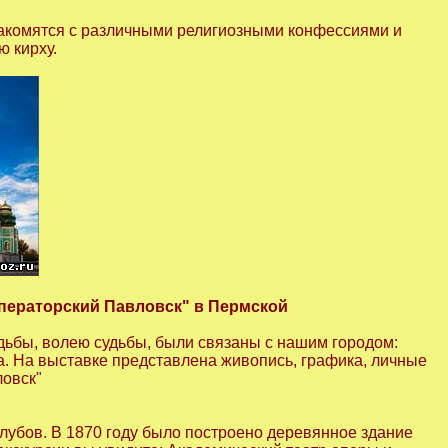
знакомятся с различными религиозными конфессиями и
ю кирху.
ператорский Павловск" в Пермской
дьбы, волею судьбы, были связаны с нашим городом:
а. На выставке представлена живопись, графика, личные
ловск"
клубов. В 1870 году было построено деревянное здание