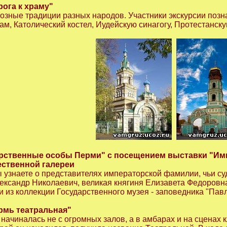
рога к храму"
иозные традиции разных народов. Участники экскурсии по
м, Католический костел, Иудейскую синагогу, Протестанску
арственные особы Перми" с посещением выставки "Им
ественной галереи
 узнаете о представителях императорской фамилии, чьи су
лександр Николаевич, великая княгиня Елизавета Федоровн
 из коллекции Государственного музея - заповедника "Пав
рмь театральная"
начиналась не с огромных залов, а в амбарах и на сценах 