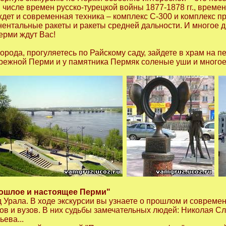
м числе времен русско-турецкой войны 1877-1878 гг., врем
дет и современная техника – комплекс С-300 и комплекс пр
ентальные ракеты и ракеты средней дальности. И многое д
ерми ждут Вас!
орода, прогуляетесь по Райскому саду, зайдете в храм на 
режной Перми и у памятника Пермяк соленые уши и многое 
рошлое и настоящее Перми"
 Урала. В ходе экскурсии вы узнаете о прошлом и современ
ров и вузов. В них судьбы замечательных людей: Николая С
ева...