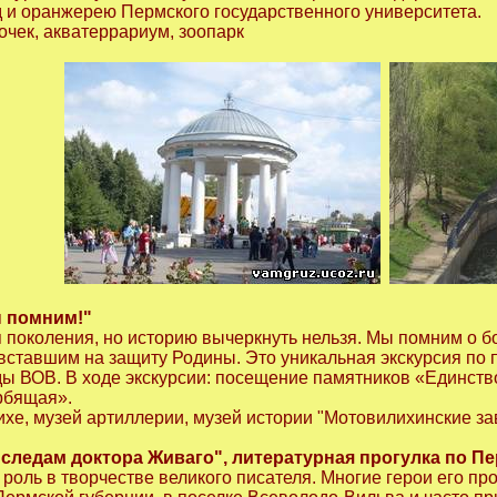
д и оранжерею Пермского государственного университета.
очек, акватеррариум, зоопарк
ы помним!"
 поколения, но историю вычеркнуть нельзя. Мы помним о б
 вставшим на защиту Родины. Это уникальная экскурсия п
ды ВОВ. В ходе экскурсии: посещение памятников «Единств
рбящая».
хе, музей артиллерии, музей истории "Мотовилихинские з
 следам доктора Живаго", литературная прогулка по П
роль в творчестве великого писателя. Многие герои его пр