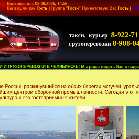
Воскресенье, 09.08.2026, 14:56
Вы вошли как
Гость
| Группа
"
Гости
"
Приветствую Вас
Гость
|
RS
8-922-71
такси, курьер
8-908-0
грузоперевозки
ОЗКИ В ЧЕЛЯБИНСКЕ! Мы рады видеть Вас и надеемся на сотрудничес
ине России, раскинувшийся на обоих берегах могучей ураль
ейшим центром оборонной промышленности. Сегодня этот кр
ультура и его гостеприимные жители.