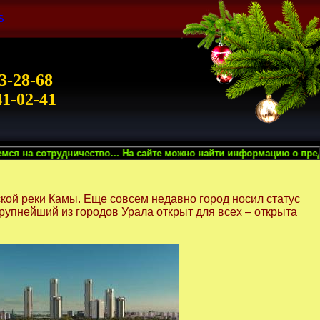
S
3-28-68
41-02-41
тво… На сайте можно найти информацию о предоставляемых нами вида
ской реки Камы. Еще совсем недавно город носил статус
упнейший из городов Урала открыт для всех – открыта