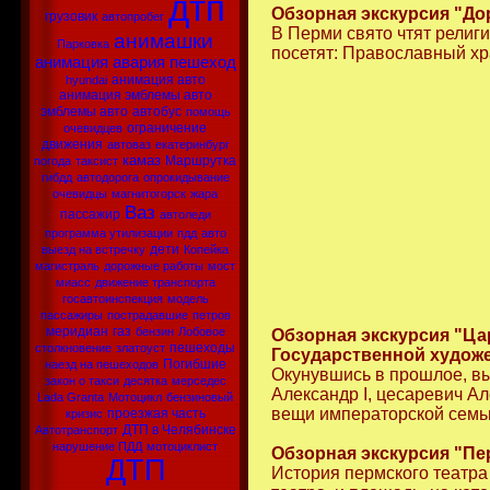
дтп
Обзорная экскурсия "До
грузовик
автопробег
В Перми свято чтят религ
анимашки
Парковка
посетят: Православный хра
анимация
авария
пешеход
анимация авто
hyundai
анимация эмблемы авто
эмблемы авто
автобус
помощь
ограничение
очевидцев
движения
автоваз
екатеринбург
камаз
Маршрутка
погода
таксист
гибдд
автодорога
опрокидывание
очевидцы
магнитогорск
жара
Ваз
пассажир
автоледи
программа утилизации
пдд
авто
дети
выезд на встречку
Копейка
магистраль
дорожные работы
мост
миасс
движение транспорта
госавтоинспекция
модель
пассажиры
пострадавшие
петров
меридиан
газ
бензин
Лобовое
Обзорная экскурсия "Ц
пешеходы
столкновение
златоуст
Государственной худож
Погибшие
наезд на пешеходов
Окунувшись в прошлое, вы
закон о такси
десятка
мерседес
Александр I, цесаревич А
Lada Granta
Мотоцикл
бензиновый
вещи императорской семьи
проезжая часть
кризис
ДТП в Челябинске
Автотранспорт
нарушение ПДД
мотоциклист
Обзорная экскурсия "Пе
ДТП
История пермского театра 