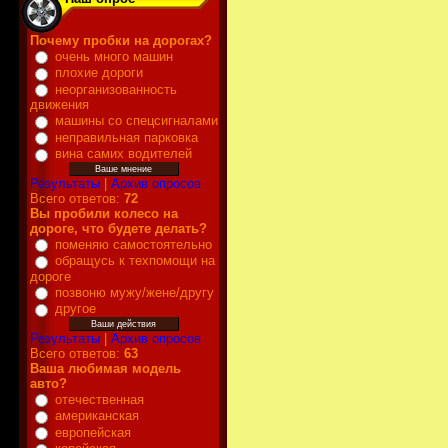
Почему пробки на дорогах?
очень много машин
плохие дороги
неорганизованность
движения
машины со спецсигналами
неправильная парковка
вина самих водителей
Результаты
|
Архив опросов
Всего ответов:
72
Вы пробили колесо на
дороге, что будете делать?
поменяю самостоятельно
обращусь к техпомощи на
дороге
позвоню мужу/жене/другу
другое
Результаты
|
Архив опросов
Всего ответов:
63
Ваша любимая модель
авто?
отечественная
американская
европейская