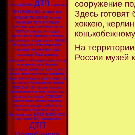
дтп
сооружение под
грузовик
гонка
Парковка
анимашки
Здесь готовят
анимация
авария
пешеход
hyundai
хоккею, керлин
анимация авто
анимация
эмблемы авто
эмблемы авто
конькобежному
автобус
помощь очевидцев
ограничение движения
автоваз
камаз
екатеринбург
погода
таксист
Маршрутка
На территории
гибдд
автодорога
очевидцы
магнитогорск
жара
Ваз
России музей 
пассажир
автоледи
программа утилизации
пермь
выезд
дети
на встречку
Копейка
магистраль
дорожные работы
мост
миасс
госавтоинспекция
движение
транспорта
модель
нефтепродукты
пассажиры
пострадавшие
петров
меридиан
газ
бензин
Лобовое
пешеходы
столкновение
златоуст
Погибшие
наезд на пешеходов
закон о такси
десятка
водитель
скрылся
мерседес
Lada Granta
проезжая часть
Мотоцикл
ДТП в Челябинске
Автотранспорт
нарушение ПДД
мотоциклист
ДТП
Челябинска