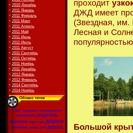
проходит
узко
2010 Декабрь
ДЖД имеет про
2011 Январь
2011 Февраль
(Звездная, им.
2011 Март
2011 Апрель
Лесная и Солн
2011 Май
2011 Июнь
популярностью
2011 Июль
2011 Август
2011 Сентябрь
2011 Октябрь
2011 Ноябрь
2011 Декабрь
2012 Январь
2012 Февраль
2014 Сентябрь
2014 Ноябрь
Облако тегов
такси
тонировка
грузоперевозки
водитель
автомобиль
дороги
машина
лада
Lada
Большой крыт
дорога
движение
дождь
ЗИЛ