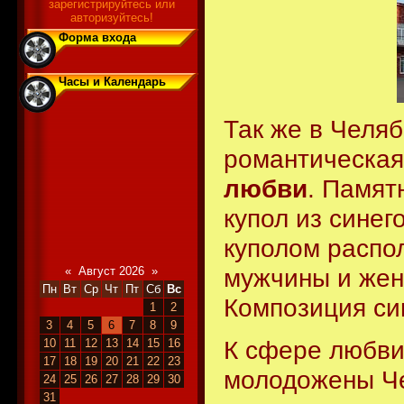
зарегистрируйтесь или
авторизуйтесь!
Форма входа
Часы и Календарь
Так же в Челя
романтическая
любви
. Памят
купол из синег
куполом распо
мужчины и жен
«
Август 2026
»
Пн
Вт
Ср
Чт
Пт
Сб
Вс
Композиция си
1
2
3
4
5
6
7
8
9
К сфере любви
10
11
12
13
14
15
16
17
18
19
20
21
22
23
молодожены Че
24
25
26
27
28
29
30
31