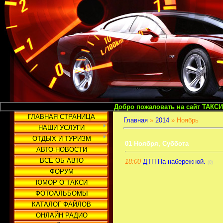
Добро пожаловать на сайт ТАКСИ И ГРУЗОПЕ
ГЛАВНАЯ СТРАНИЦА
Главная
»
2014
»
Ноябрь
НАШИ УСЛУГИ
ОТДЫХ И ТУРИЗМ
01 Ноября, Суббота
АВТО-НОВОСТИ
ВСЁ ОБ АВТО
18:00
ДТП На набережной.
(0)
ФОРУМ
ЮМОР О ТАКСИ
ФОТОАЛЬБОМЫ
КАТАЛОГ ФАЙЛОВ
ОНЛАЙН РАДИО