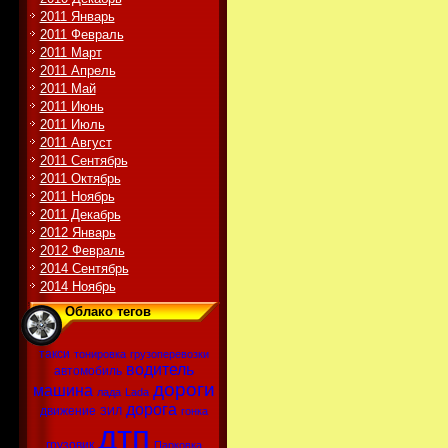
2011 Январь
2011 Февраль
2011 Март
2011 Апрель
2011 Май
2011 Июнь
2011 Июль
2011 Август
2011 Сентябрь
2011 Октябрь
2011 Ноябрь
2011 Декабрь
2012 Январь
2012 Февраль
2014 Сентябрь
2014 Ноябрь
Облако тегов
такси
тонировка
грузоперевозки
водитель
автомобиль
дороги
машина
лада
Lada
дорога
движение
ЗИЛ
гонка
дтп
грузовик
Парковка