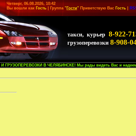
Четверг, 06.08.2026, 10:42
Вы вошли как
Гость
| Группа
"
Гости
"
Приветствую Вас
Гость
|
RS
8-922-71
такси, курьер
8-908-0
грузоперевозки
РЕВОЗКИ В ЧЕЛЯБИНСКЕ! Мы рады видеть Вас и надеемся на сотруднич