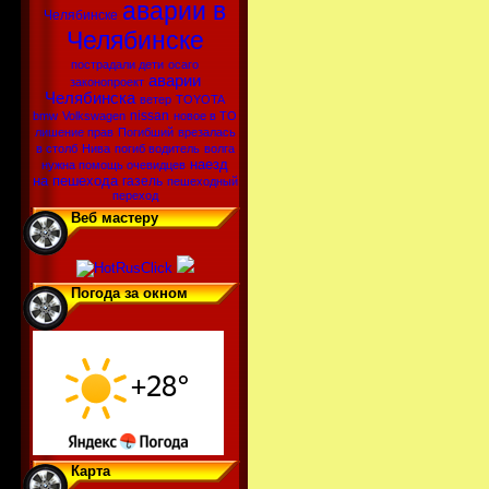
аварии в
Челябинске
Челябинске
пострадали дети
осаго
аварии
законопроект
Челябинска
ветер
TOYOTA
nissan
bmw
Volkswagen
новое в ТО
лишение прав
Погибший
врезалась
в столб
Нива
погиб водитель
волга
наезд
нужна помощь очевидцев
на пешехода
газель
пешеходный
переход
Веб мастеру
Погода за окном
Карта