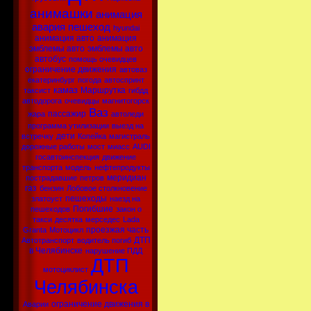
анимашки
анимация
авария
пешеход
hyundai
анимация авто
анимация
эмблемы авто
эмблемы авто
автобус
помощь очевидцев
ограничение движения
автоваз
екатеринбург
погода
автоспринт
камаз
Маршрутка
таксист
гибдд
автодорога
очевидцы
магнитогорск
Ваз
пассажир
жара
автоледи
программа утилизации
выезд на
дети
встречку
Копейка
магистраль
дорожные работы
мост
миасс
AUDI
госавтоинспекция
движение
транспорта
модель
нефтепродукты
меридиан
пострадавшие
петров
газ
бензин
Лобовое столкновение
пешеходы
златоуст
наезд на
Погибшие
пешеходов
закон о
такси
десятка
мерседес
Lada
проезжая часть
Granta
Мотоцикл
ДТП
Автотранспорт
водитель погиб
в Челябинске
нарушение ПДД
ДТП
мотоциклист
Челябинска
ограничение движения в
Аварии