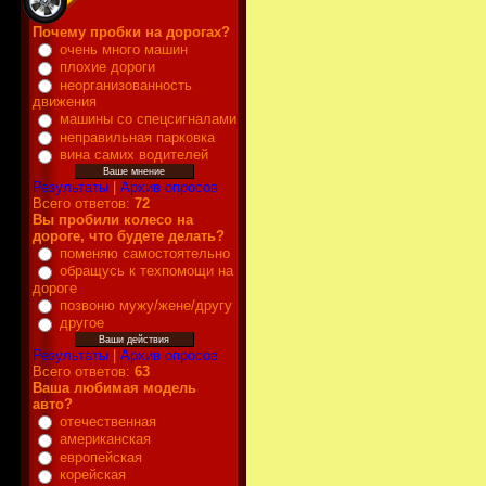
Почему пробки на дорогах?
очень много машин
плохие дороги
неорганизованность
движения
машины со спецсигналами
неправильная парковка
вина самих водителей
Результаты
|
Архив опросов
Всего ответов:
72
Вы пробили колесо на
дороге, что будете делать?
поменяю самостоятельно
обращусь к техпомощи на
дороге
позвоню мужу/жене/другу
другое
Результаты
|
Архив опросов
Всего ответов:
63
Ваша любимая модель
авто?
отечественная
американская
европейская
корейская