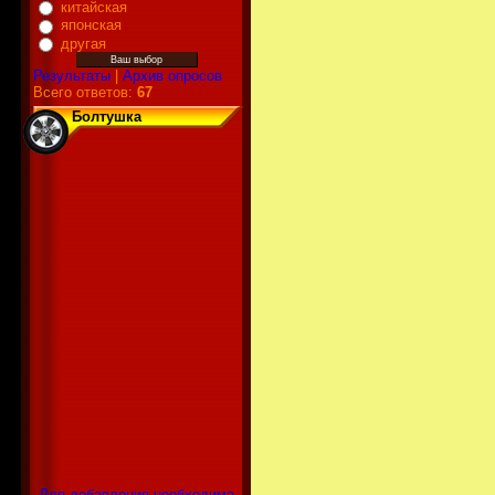
китайская
японская
другая
Результаты
|
Архив опросов
Всего ответов:
67
Болтушка
Для добавления необходима