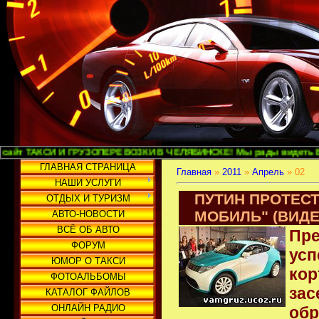
КСИ И ГРУЗОПЕРЕВОЗКИ В ЧЕЛЯБИНСКЕ! Мы рады видеть Вас и надеемся
ГЛАВНАЯ СТРАНИЦА
Главная
»
2011
»
Апрель
»
02
НАШИ УСЛУГИ
ПУТИН ПРОТЕС
ОТДЫХ И ТУРИЗМ
МОБИЛЬ" (ВИДЕ
АВТО-НОВОСТИ
ВСЁ ОБ АВТО
Пр
ФОРУМ
ус
ЮМОР О ТАКСИ
кор
ФОТОАЛЬБОМЫ
зас
КАТАЛОГ ФАЙЛОВ
ОНЛАЙН РАДИО
обр