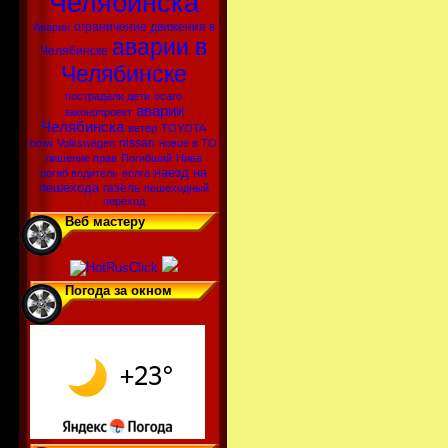
Челябинска
ограничение движения в
Аварии
аварии в
Челябинске
Челябинске
пострадали дети
осаго
аварии
законопроект
Челябинска
ветер
TOYOTA
nissan
bmw
Volkswagen
новое в ТО
лишение прав
Погибший
Нива
наезд на
погиб водитель
волга
пешехода
газель
пешеходный
переход
Веб мастеру
Погода за окном