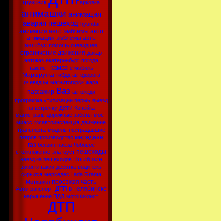
грузовик
Парковка
анимашки
анимация
авария
пешеход
hyundai
анимация авто
эмблемы авто
анимация эмблемы авто
автобус
помощь очевидцев
ограничение движения
дакар
автоваз
екатеринбург
погода
камаз
таксист
ё-мобиль
Маршрутка
гибдд
автодорога
очевидцы
магнитогорск
жара
Ваз
пассажир
автоледи
программа утилизации
пермь
выезд
дети
на встречку
Копейка
магистраль
дорожные работы
мост
миасс
госавтоинспекция
движение
транспорта
модель
пострадавшие
меридиан
петров
производство
газ
бензин
наезд
Лобовое
пешеходы
столкновение
златоуст
Погибшие
наезд на пешеходов
закон о такси
десятка
водитель
скрылся
мерседес
Lada Granta
проезжая часть
Мотоцикл
ДТП в Челябинске
Автотранспорт
нарушение ПДД
мотоциклист
ДТП