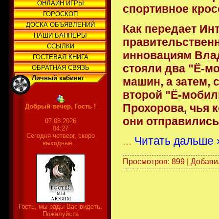
ОНЛАЙН ИГРЫ
спортивное крос
ГОРОСКОП
ДОСКА ОБЪЯВЛЕНИЙ
Как передает Ин
НАШИ БАННЕРЫ
правительственн
ССЫЛКИ
инновациям Влад
ГОСТЕВАЯ КНИГА
стояли два "Ё-м
ОБРАТНАЯ СВЯЗЬ
Личный кабинет
машин, а затем, 
второй "Ё-моби
Прохорова, чья 
Добрый вечер, Гость !
они отправились 
07.08.2026
04:27
Сегодня четверг, скоро
...
Читать дальше 
выходные...
Просмотров: 899 | Добави
Гость, мы рады Вас видеть.
Пожалуйста