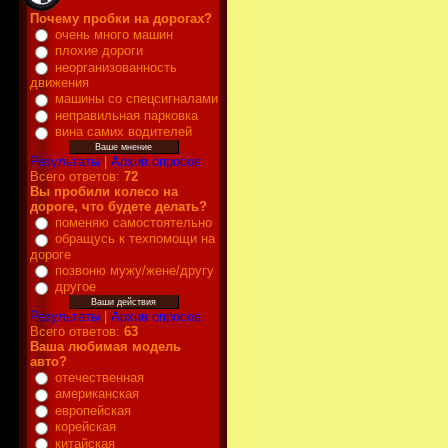
Почему пробки на дорогах?
очень много машин
плохие дороги
неорганизованность
движения
машины со спецсигналами
неправильная парковка
вина самих водителей
Результаты
|
Архив опросов
Всего ответов:
72
Вы пробили колесо на
дороге, что будете делать?
поменяю самостоятельно
обращусь к техпомощи на
дороге
позвоню мужу/жене/другу
другое
Результаты
|
Архив опросов
Всего ответов:
63
Ваша любимая модель
авто?
отечественная
американская
европейская
корейская
китайская