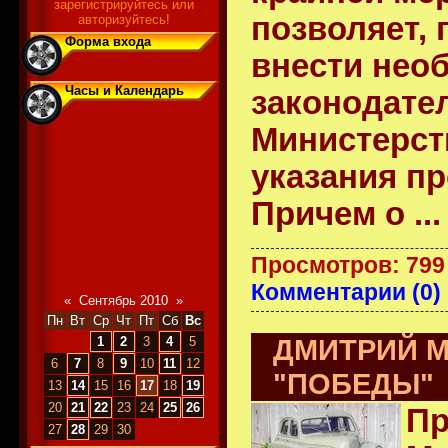
зарегистрируйтесь или
позволяет, 
авторизуйтесь!
Форма входа
внести нео
Часы и Календарь
законодате
Министерст
указания пр
Причем о
..
Просмотров: 799
Комментарии (0)
«
Сентябрь 2010
»
Пн
Вт
Ср
Чт
Пт
Сб
Вс
ДМИТРИЙ М
1
2
3
4
5
6
7
8
9
10
11
12
"ПОБЕДЫ"
13
14
15
16
17
18
19
20
21
22
23
24
25
26
Пр
27
28
29
30