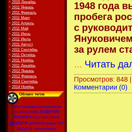
2010 Декабрь
1948 года в
2011 Январь
2011 Февраль
пробега рос
2011 Март
2011 Апрель
с руководи
2011 Май
2011 Июнь
Януковичем
2011 Июль
2011 Август
за рулем ст
2011 Сентябрь
2011 Октябрь
2011 Ноябрь
...
Читать да
2011 Декабрь
2012 Январь
2012 Февраль
Просмотров: 848 
2014 Сентябрь
Комментарии (0)
2014 Ноябрь
Облако тегов
такси
тонировка
грузоперевозки
водитель
автомобиль
сто
машина
лада
Lada
калина
дороги
движение
дождь
ЗИЛ
дорога
грузовик
гонка