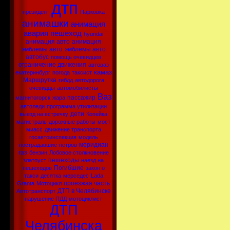
дтп
президент
Парковка
анимашки
анимация
авария
пешеход
hyundai
анимация авто
анимация
эмблемы авто
эмблемы авто
автобус
помощь очевидцев
ограничение движения
автоваз
камаз
екатеринбург
погода
таксист
Маршрутка
гибдд
автодорога
очевидцы
автомобилисты
Ваз
пассажир
магнитогорск
жара
автоледи
программа утилизации
дети
выезд на встречку
Копейка
магистраль
дорожные работы
мост
миасс
движение транспорта
госавтоинспекция
модель
меридиан
пострадавшие
петров
газ
бензин
Лобовое столкновение
пешеходы
златоуст
наезд на
Погибшие
пешеходов
закон о
такси
десятка
мерседес
Lada
проезжая часть
Granta
Мотоцикл
ДТП в Челябинске
Автотранспорт
нарушение ПДД
мотоциклист
ДТП
Челябинска