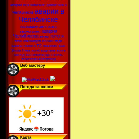
ограничение движения в
Аварии
аварии в
Челябинске
Челябинске
пострадали дети
осаго
аварии
законопроект
Челябинска
ветер
TOYOTA
nissan
bmw
Volkswagen
лада
калина
новое в ТО
лишение прав
Skoda
Нива
погиб водитель
волга
наезд на пешехода
газель
пешеходный переход
Веб мастеру
Погода за окном
Карта