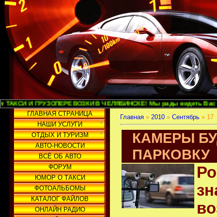
И ГРУЗОПЕРЕВОЗКИ В ЧЕЛЯБИНСКЕ! Мы рады видеть Вас и надеемся на
ГЛАВНАЯ СТРАНИЦА
Главная
»
2010
»
Сентябрь
»
17
НАШИ УСЛУГИ
КАМЕРЫ БУ
ОТДЫХ И ТУРИЗМ
АВТО-НОВОСТИ
ПАРКОВКУ
ВСЁ ОБ АВТО
ФОРУМ
Ро
ЮМОР О ТАКСИ
зн
ФОТОАЛЬБОМЫ
КАТАЛОГ ФАЙЛОВ
во
ОНЛАЙН РАДИО