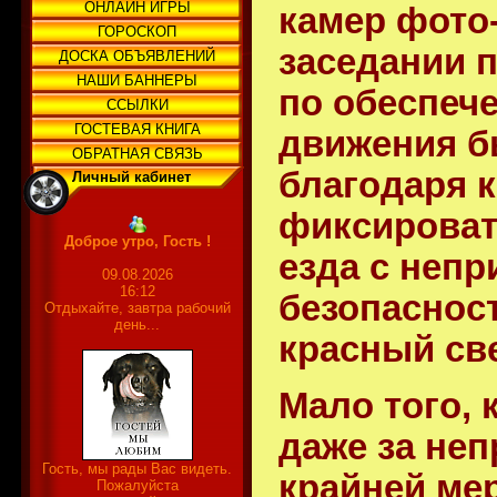
ОНЛАЙН ИГРЫ
камер фото
ГОРОСКОП
заседании 
ДОСКА ОБЪЯВЛЕНИЙ
НАШИ БАННЕРЫ
по обеспеч
ССЫЛКИ
ГОСТЕВАЯ КНИГА
движения б
ОБРАТНАЯ СВЯЗЬ
благодаря 
Личный кабинет
фиксироват
Доброе утро, Гость !
езда с неп
09.08.2026
16:12
безопаснос
Отдыхайте, завтра рабочий
день...
красный све
Мало того,
даже за не
Гость, мы рады Вас видеть.
крайней мер
Пожалуйста