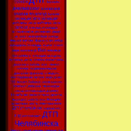
грузовик
Парковка
анимашки
анимация
авария
пешеход
hyundai
анимация авто
анимация
эмблемы авто
эмблемы авто
автобус
помощь очевидцев
ограничение движения
дакар
автоваз
екатеринбург
погода
камаз
Маршрутка
таксист
гибдд
автодорога
очевидцы
магнитогорск
Ваз
пассажир
жара
автоледи
программа утилизации
выезд на
дети
встречку
Копейка
магистраль
дорожные работы
мост
миасс
гололед
госавтоинспекция
движение транспорта
модель
меридиан
пострадавшие
петров
газ
бензин
Лобовое столкновение
пешеходы
златоуст
девушка
наезд на пешеходов
девятка
Погибшие
закон о такси
десятка
мерседес
Lada Granta
Мотоцикл
проезжая часть
Автотранспорт
ДТП в Челябинске
нарушение
ДТП
ПДД
мотоциклист
Челябинска
ограничение движения в
Аварии