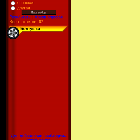
японская
другая
Результаты
|
Архив опросов
Всего ответов:
67
Болтушка
Для добавления необходима