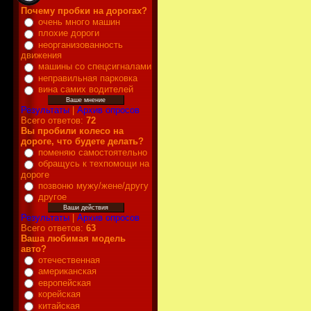
Почему пробки на дорогах?
очень много машин
плохие дороги
неорганизованность
движения
машины со спецсигналами
неправильная парковка
вина самих водителей
Результаты
|
Архив опросов
Всего ответов:
72
Вы пробили колесо на
дороге, что будете делать?
поменяю самостоятельно
обращусь к техпомощи на
дороге
позвоню мужу/жене/другу
другое
Результаты
|
Архив опросов
Всего ответов:
63
Ваша любимая модель
авто?
отечественная
американская
европейская
корейская
китайская