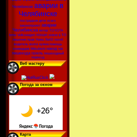
аварии в
Челябинске
Челябинске
пострадали дети
осаго
аварии
законопроект
Челябинска
ветер
TOYOTA
nissan
bmw
Volkswagen
новое в ТО
лишение прав
Нива
ЛиАЗ
погиб
водитель
волга
нужна помощь
наезд на
очевидцев
Mitsubishi
пешехода
газель
пешеходный
переход
Веб мастеру
Погода за окном
Карта