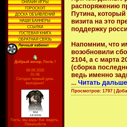
ОНЛАЙН ИГРЫ
распоряжению п
ГОРОСКОП
Путина, который
ДОСКА ОБЪЯВЛЕНИЙ
визита на это п
НАШИ БАННЕРЫ
ССЫЛКИ
поддержку росси
ГОСТЕВАЯ КНИГА
ОБРАТНАЯ СВЯЗЬ
Напомним, что и
Личный кабинет
возобновили сбо
2104, а с марта 
Добрый вечер, Гость !
(сборка последне
09.08.2026
ведь именно за
01:06
Сегодня первый день
...
Читать дальше
выходных!
Просмотров: 1797 | Доб
Гость, мы рады Вас видеть.
Пожалуйста