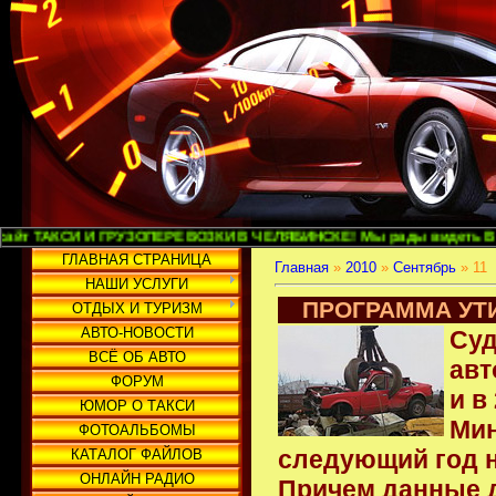
СИ И ГРУЗОПЕРЕВОЗКИ В ЧЕЛЯБИНСКЕ! Мы рады видеть Вас и надеемся 
ГЛАВНАЯ СТРАНИЦА
Главная
»
2010
»
Сентябрь
»
11
НАШИ УСЛУГИ
ПРОГРАММА УТИ
ОТДЫХ И ТУРИЗМ
АВТО-НОВОСТИ
Суд
ВСЁ ОБ АВТО
авт
ФОРУМ
и в
ЮМОР О ТАКСИ
Мин
ФОТОАЛЬБОМЫ
следующий год н
КАТАЛОГ ФАЙЛОВ
ОНЛАЙН РАДИО
Причем данные 