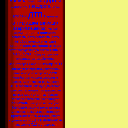
дороги
машина
лада
Lada
дорога
движение
ЗИЛ
гонка
дтп
грузовик
Парковка
анимашки
анимация
авария
пешеход
hyundai
анимация авто
анимация
эмблемы авто
эмблемы авто
автобус
помощь очевидцев
ограничение движения
автоваз
камаз
екатеринбург
погода
таксист
Маршрутка
гибдд
автодорога
очевидцы
автомобилисты
Ваз
пассажир
магнитогорск
жара
автоледи
программа утилизации
дети
авто
выезд на встречку
Копейка
магистраль
дорожные
работы
мост
миасс
большегруз
AUDI
госавтоинспекция
движение
транспорта
модель
пострадавшие
меридиан
газ
петров
бензин
Лобовое столкновение
златоуст
пешеходы
наезд на пешеходов
Погибшие
закон о такси
десятка
мерседес
Lada Granta
Мотоцикл
проезжая часть
Автотранспорт
ДТП в Челябинске
водитель погиб
нарушение ПДД
мотоциклист