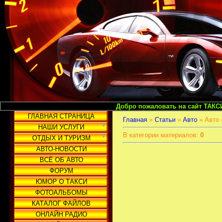
Добро пожаловать на сайт ТАКСИ И ГРУЗОП
ГЛАВНАЯ СТРАНИЦА
Главная
»
Статьи
»
Авто
» Авто 
НАШИ УСЛУГИ
В категории материалов
:
0
ОТДЫХ И ТУРИЗМ
АВТО-НОВОСТИ
ВСЁ ОБ АВТО
ФОРУМ
ЮМОР О ТАКСИ
ФОТОАЛЬБОМЫ
КАТАЛОГ ФАЙЛОВ
ОНЛАЙН РАДИО