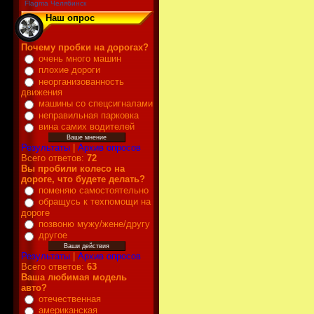
Flagma Челябинск
Наш опрос
Почему пробки на дорогах?
очень много машин
плохие дороги
неорганизованность
движения
машины со спецсигналами
неправильная парковка
вина самих водителей
Результаты
|
Архив опросов
Всего ответов:
72
Вы пробили колесо на
дороге, что будете делать?
поменяю самостоятельно
обращусь к техпомощи на
дороге
позвоню мужу/жене/другу
другое
Результаты
|
Архив опросов
Всего ответов:
63
Ваша любимая модель
авто?
отечественная
американская