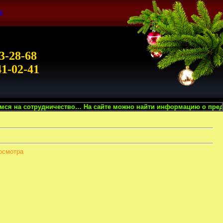
S
3-28-68
41-02-41
ичество… На сайте можно найти информацию о предоставляемых нами 
осмотра