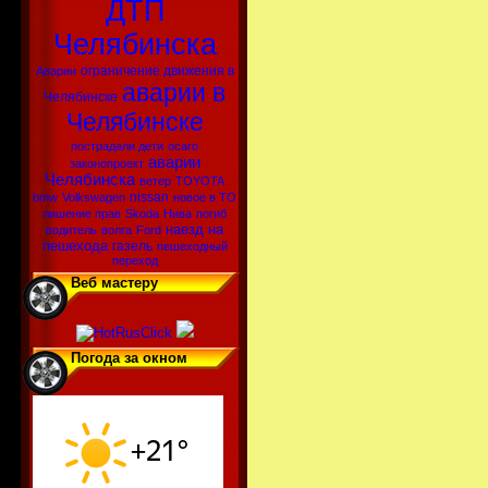
ДТП
Челябинска
ограничение движения в
Аварии
аварии в
Челябинске
Челябинске
пострадали дети
осаго
аварии
законопроект
Челябинска
ветер
TOYOTA
nissan
bmw
Volkswagen
новое в ТО
лишение прав
Skoda
Нива
погиб
наезд на
водитель
волга
Ford
пешехода
газель
пешеходный
переход
Веб мастеру
Погода за окном