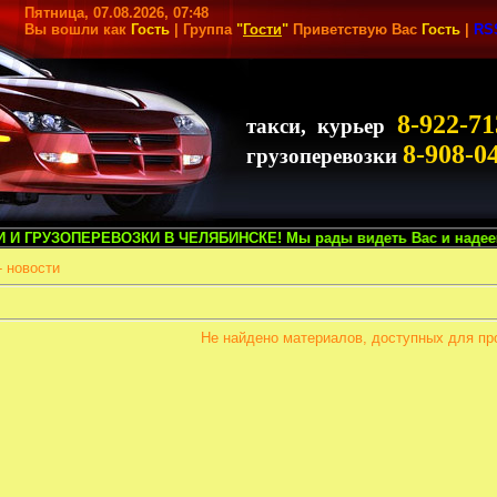
Пятница, 07.08.2026, 07:48
Вы вошли как
Гость
| Группа
"
Гости
"
Приветствую Вас
Гость
|
RS
8-922-71
такси, курьер
8-908-0
грузоперевозки
ЕРЕВОЗКИ В ЧЕЛЯБИНСКЕ! Мы рады видеть Вас и надеемся на сотрудн
- новости
Не найдено материалов, доступных для пр