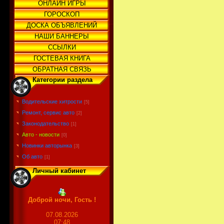
ОНЛАЙН ИГРЫ
ГОРОСКОП
ДОСКА ОБЪЯВЛЕНИЙ
НАШИ БАННЕРЫ
ССЫЛКИ
ГОСТЕВАЯ КНИГА
ОБРАТНАЯ СВЯЗЬ
Категории раздела
Водительские хитрости
[5]
Ремонт, сервис авто
[2]
Законодательство
[1]
Авто - новости
[0]
Новинки авторынка
[3]
Об авто
[1]
Личный кабинет
Доброй ночи, Гость !
07.08.2026
07:48