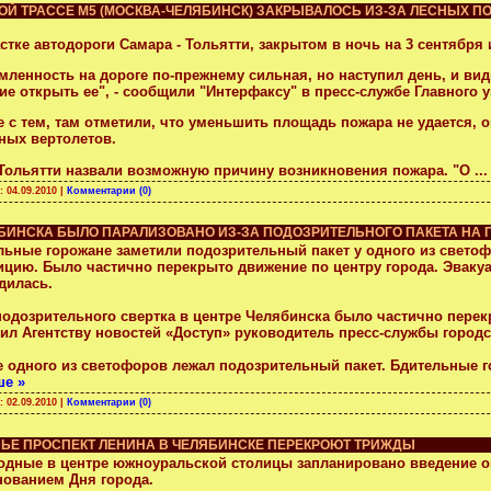
Й ТРАССЕ М5 (МОСКВА-ЧЕЛЯБИНСК) ЗАКРЫВАЛОСЬ ИЗ-ЗА ЛЕСНЫХ П
стке автодороги Самара - Тольятти, закрытом в ночь на 3 сентября
мленность на дороге по-прежнему сильная, но наступил день, и ви
ие открыть ее", - сообщили "Интерфаксу" в пресс-службе Главного
 с тем, там отметили, что уменьшить площадь пожара не удается, о
ных вертолетов.
 Тольятти назвали возможную причину возникновения пожара. "О
..
а:
04.09.2010
|
Комментарии (0)
ЯБИНСКА БЫЛО ПАРАЛИЗОВАНО ИЗ-ЗА ПОДОЗРИТЕЛЬНОГО ПАКЕТА НА
льные горожане заметили подозрительный пакет у одного из свето
ицию. Было частично перекрыто движение по центру города. Эвакуа
дилась.
 подозрительного свертка в центре Челябинска было частично пере
ил Агентству новостей «Доступ» руководитель пресс-службы городс
е одного из светофоров лежал подозрительный пакет. Бдительные г
ше »
а:
02.09.2010
|
Комментарии (0)
ЬЕ ПРОСПЕКТ ЛЕНИНА В ЧЕЛЯБИНСКЕ ПЕРЕКРОЮТ ТРИЖДЫ
одные в центре южноуральской столицы запланировано введение ог
нованием Дня города.