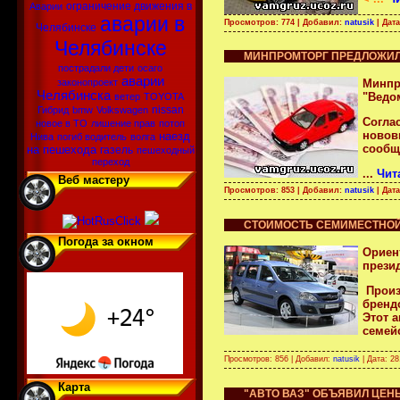
ограничение движения в
Аварии
аварии в
Просмотров: 774 | Добавил:
natusik
| Дат
Челябинске
Челябинске
МИНПРОМТОРГ ПРЕДЛОЖИЛ
пострадали дети
осаго
аварии
Минпр
законопроект
Челябинска
"Ведо
ветер
TOYOTA
nissan
Гибрид
bmw
Volkswagen
Согла
новое в ТО
лишение прав
потоп
новов
наезд
Нива
погиб водитель
волга
сообща
на пешехода
газель
пешеходный
переход
...
Чит
Веб мастеру
Просмотров: 853 | Добавил:
natusik
| Дат
СТОИМОСТЬ СЕМИМЕСТНОЙ 
Погода за окном
Ориен
прези
Произ
бренд
Этот 
семейс
Просмотров: 856 | Добавил:
natusik
| Дата:
28
Карта
"АВТО ВАЗ" ОБЪЯВИЛ ЦЕН