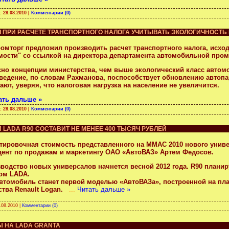
а:
28.08.2010
|
Комментарии (0)
 ПРИ РАСЧЕТЕ ТРАНСПОРТНОГО НАЛОГА УЧИТЫВАТЬ ЭКОЛОГИЧНОСТ
омторг предложил производить расчет транспортного налога, исходя
мости" со ссылкой на директора департамента автомобильной про
сно концепции министерства, чем выше экологический класс автомо
ведение, по словам Рахманова, поспособствует обновлению автопа
ют, уверяя, что налоговая нагрузка на население не увеличится.
ать дальше »
а:
28.08.2010
|
Комментарии (0)
LADA R90 СОСТАВИТ НЕ МЕНЕЕ 400 ТЫСЯЧ РУБЛЕЙ
тировочная стоимость представленного на ММАС 2010 нового униве
дент по продажам и маркетингу ОАО «АвтоВАЗ» Артем Федосов.
водство новых универсалов начнется весной 2012 года. R90 планир
ом LADA.
автомобиль станет первой моделью «АвтоВАЗа», построенной на п
тва Renault Logan.
...
Читать дальше »
.08.2010
|
Комментарии (0)
Ы НА LADA GRANTA