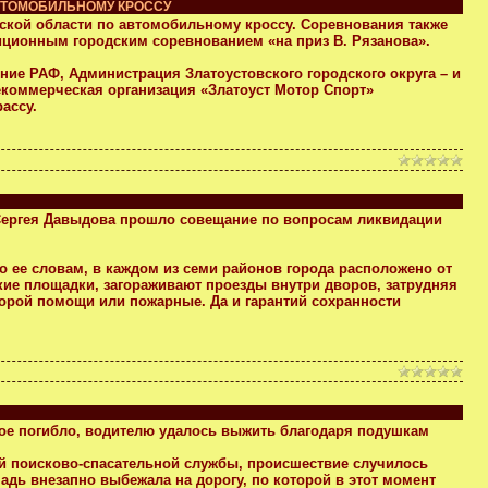
АВТОМОБИЛЬНОМУ КРОССУ
бинской области по автомобильному кроссу. Соревнования также
ционным городским соревнованием «на приз В. Рязанова».
ие РАФ, Администрация Златоустовского городского округа – и
коммерческая организация «Златоуст Мотор Спорт»
ассу.
Сергея Давыдова прошло совещание по вопросам ликвидации
о ее словам, в каждом из семи районов города расположено от
ские площадки, загораживают проезды внутри дворов, затрудняя
корой помощи или пожарные. Да и гарантий сохранности
ное погибло, водителю удалось выжить благодаря подушкам
ой поисково-спасательной службы, происшествие случилось
шадь внезапно выбежала на дорогу, по которой в этот момент