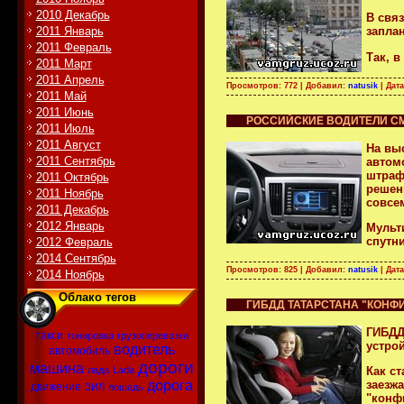
2010 Декабрь
В свя
2011 Январь
запла
2011 Февраль
Так, в
2011 Март
2011 Апрель
Просмотров: 772 | Добавил:
natusik
| Дат
2011 Май
2011 Июнь
РОССИЙСКИЕ ВОДИТЕЛИ С
2011 Июль
2011 Август
На вы
2011 Сентябрь
автом
штраф
2011 Октябрь
решен
2011 Ноябрь
совсе
2011 Декабрь
2012 Январь
Мульт
спутн
2012 Февраль
2014 Сентябрь
Просмотров: 825 | Добавил:
natusik
| Дат
2014 Ноябрь
Облако тегов
ГИБДД ТАТАРСТАНА "КОНФ
ГИБДД
такси
тонировка
грузоперевозки
устро
водитель
автомобиль
дороги
машина
Как с
лада
Lada
заезж
дорога
движение
ЗИЛ
лошадь
"конфи