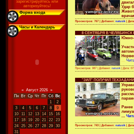
зарегистрируйтесь или
двига
авторизуйтесь!
Удар 
Живот
Форма входа
врача
Просмотров: 767 | Добавил:
natusik
| Дат
Часы и Календарь
8 СЕНТЯБРЯ В ЧЕЛЯБИНСК
Южно-
Участ
автом
Норве
...
Чит
Просмотров: 987 | Добавил:
natusik
| Дата:
07
"ЗИЛ" ПОЛУЧИЛ ТЕХЗАДАН
Управ
руков
«
Август 2026
»
рассм
Пн
Вт
Ср
Чт
Пт
Сб
Вс
парам
1
2
Ранее
3
4
5
6
7
8
9
лимуз
10
11
12
13
14
15
16
...
Чит
17
18
19
20
21
22
23
24
25
26
27
28
29
30
Просмотров: 743 | Добавил:
natusik
| Дат
31