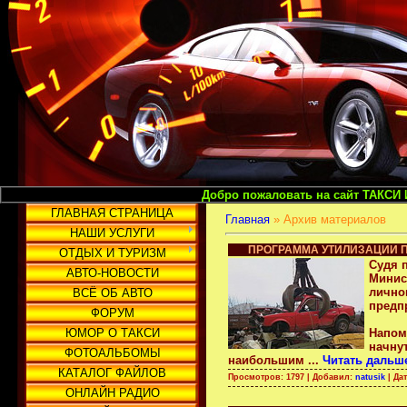
Добро пожаловать на сайт ТАКСИ И ГРУЗОПЕРЕВ
ГЛАВНАЯ СТРАНИЦА
Главная
»
Архив материалов
НАШИ УСЛУГИ
ПРОГРАММА УТИЛИЗАЦИИ П
ОТДЫХ И ТУРИЗМ
Судя п
АВТО-НОВОСТИ
Минис
лично
ВСЁ ОБ АВТО
предп
ФОРУМ
ЮМОР О ТАКСИ
Напом
начну
ФОТОАЛЬБОМЫ
наибольшим
...
Читать дальш
КАТАЛОГ ФАЙЛОВ
Просмотров: 1797 | Добавил:
natusik
| Да
ОНЛАЙН РАДИО