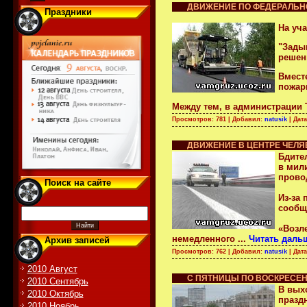
ДВИЖЕНИЕ ПО ФЕДЕРАЛЬНО
Праздники
На уча
"Зады
решен
Вместе
пожар
Между тем, в администрации
Просмотров: 781 | Добавил:
natusik
| Дат
ДВИЖЕНИЕ В ЦЕНТРЕ ЧЕЛ
Бдите
в мил
прово
Поиск на сайте
Из-за
сообщ
«Возл
немедленного
...
Читать даль
Архив записей
Просмотров: 762 | Добавил:
natusik
| Дат
2010 Август
С ПЯТНИЦЫ ПО ВОСКРЕСЕН
2010 Сентябрь
В вых
2010 Октябрь
празд
2010 Ноябрь