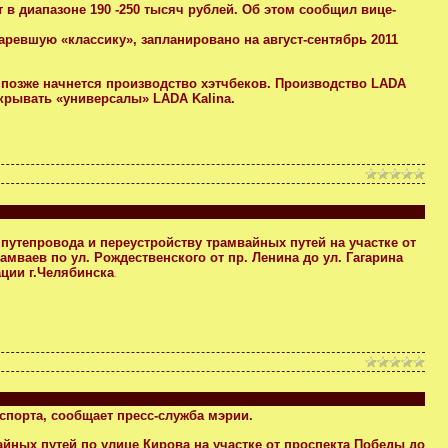
в диапазоне 190 -250 тысяч рублей. Об этом сообщил вице-
ревшую «классику», запланировано на август-сентябрь 2011
 позже начнется производство хэтчбеков. Производство LADA
акрывать «универсалы» LADA Kalina.
путепровода и переустройству трамвайных путей на участке от
мваев по ул. Рождественского от пр. Ленина до ул. Гагарина
ации г.Челябинска
.
спорта, сообщает пресс-служба мэрии.
йных путей по улице Кирова на участке от проспекта Победы до