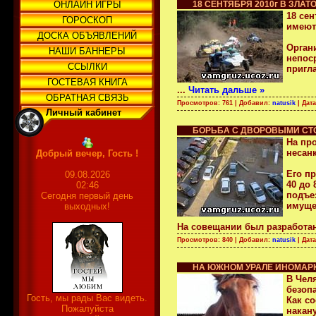
ОНЛАЙН ИГРЫ
18 СЕНТЯБРЯ 2010г В ЗЛ
18 сен
ГОРОСКОП
имеют
ДОСКА ОБЪЯВЛЕНИЙ
Орган
НАШИ БАННЕРЫ
непос
ССЫЛКИ
пригл
ГОСТЕВАЯ КНИГА
...
Читать дальше »
ОБРАТНАЯ СВЯЗЬ
Просмотров: 761 | Добавил:
natusik
| Дат
Личный кабинет
БОРЬБА С ДВОРОВЫМИ СТ
На пр
несан
Добрый вечер, Гость !
Его п
09.08.2026
40 до
02:46
подъе
Сегодня первый день
имуще
выходных!
На совещании был разработа
Просмотров: 840 | Добавил:
natusik
| Дат
НА ЮЖНОМ УРАЛЕ ИНОМАР
В Чел
безоп
Гость, мы рады Вас видеть.
Как с
Пожалуйста
накану