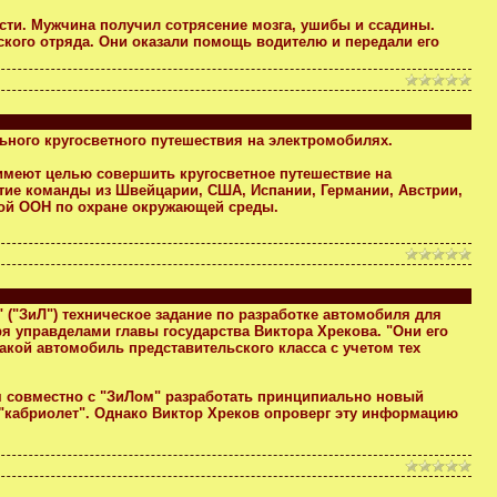
сти. Мужчина получил сотрясение мозга, ушибы и ссадины.
ского отряда. Они оказали помощь водителю и передали его
ьного кругосветного путешествия на электромобилях.
 имеют целью совершить кругосветное путешествие на
стие команды из Швейцарии, США, Испании, Германии, Австрии,
мой ООН по охране окружающей среды.
 ("ЗиЛ") техническое задание по разработке автомобиля для
я управделами главы государства Виктора Хрекова. "Они его
акой автомобиль представительского класса с учетом тех
ем совместно с "ЗиЛом" разработать принципиально новый
"кабриолет". Однако Виктор Хреков опроверг эту информацию