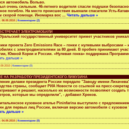
лся автомобиль Вольво.
был очень сильным. 46-летнего водителя спасли подушки безопасно
ное погибло. На место происшествия выехали спасатели Усть-Катав
м скорой помощи. Иномарка вос
...
Читать дальше »
а:
08.09.2010
|
Комментарии (2)
 ВСТРЕЧАЕТ ЭЛЕКТРОМОБИЛИ
Уральский государственный университет примет участников уникал
ники проекта Zero Emissions Race – гонки с нулевыми выбросами –
обилях с электродвигателями за 80 дней. В пробеге принимают уча
гии, Южной Кореи и России. «Нулевая гонка» поддержана Програм
ать дальше »
.09.2010
|
Комментарии (0)
ИЕ НА РАЗРАБОТКУ ПРЕЗИДЕНТСКОГО ЛИМУЗИНА
ление делами президента России передало "Заводу имени Лихачева"
одства страны, сообщает РИА Новости со ссылкой на пресс-секретар
атривают и решают, насколько их возможности позволяют создать т
етров, которые мы определили", - добавил Хреков.
 итальянское кузовное ателье Pininfarina выступило с предложени
ин для первых лиц России, включая версию автомобиля с кузовом 
ать дальше »
а:
04.09.2010
|
Комментарии (0)