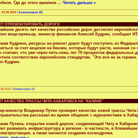
обиле. Где до этого времени
...
Читать дальше »
а:
02.09.2010
|
Комментарии (0)
ЛЕТ ОТРЕМОНТИРОВАТЬ ДОРОГИ
жайшие десять лет качество российских дорог достигнет европейско
пил вице-премьер, министр финансов Алексей Кудрин, сообщает И
овам Кудрина, ресурсы на ремонт дорог будут поступать из Федера
яться за счет акцизов на бензин, которые будут расти, начиная со
 считает, что уже через пять-семь лет 70 процентов федеральных д
тное соответствие европейским стандартам. "Это все не за горами.
ил Кудрин
.
.08.2010
|
Комментарии (0)
Т КАЧЕСТВО ТРАССЫ ЧИТА-ХАБАРОВСК НА "КАЛИНЕ"
ер-министр Владимир Путин проверит качество новой трассы Чита-Х
 правительства рассказал во время общения с журналистами в Хаба
овам Путина, открытие новой дороги, соединяющей Читу и Хабаровск
ит развивать инфраструктуру в регионе - в частности, в ближайшее
электростанция, а также начнется создание космодрома.
итать дальше »