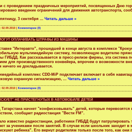
зи с проведением праздничных мероприятий, посвященных Дню гор
нировано введение ограничений для движения автотранспорта, сооб
 пятницу, 3 сентября
...
Читать дальше »
а:
02.09.2010
|
Комментарии (0)
МОГУТ ОПЛАЧИВАТЬ ШТРАФЫ ИЗ МАШИНЫ
ставке "Интеравто”, прошедшей в конце августа в комплексе "Крок
обильную мультимедийную систему, позволяющую водителю прямо 
ы ГИБДД. Как рассказывается в пресс-релизе фирмы, эта система 
ием для производственного конвейера, впрочем о возможности вн
м ничего не докладывается.
имедийный комплекс CDD-MiP подключает включает в себя навигаци
иковую охранную сигнализацию,
...
Читать дальше »
а:
02.09.2010
|
Комментарии (0)
ИСКУЕТ" НЕ ПРИСТЕГНУТЫХ В АВТОМОБИЛЕ ДЕТЕЙ
 Татарстана начнет "конфисковывать” детей, которые перевозятс
йством, сообщает радиостанция "Вести FM”.
тало известно радиостанции, работники ГИБДД будут патрулировать
ают за учениками после занятий.
В случае если школьник заходит в 
скуют ребенка”. Его вернут родителям только после того, как они 