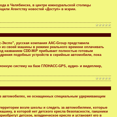
ода в Челябинске, в центре южноуральской столицы
щили Агентству новостей «Доступ» в мэрии.
ус-Экспо”, русская компания AAC-Group представила
из своей машины в режиме реального времени оплачивать
под названием CDD-MiP прибывает полностью готовым
едрения подобных устройств в серийные автомобили, пока
онную систему на базе ГЛОНАСС-GPS, аудио- и видеплеер,
я в автомобилях, не оснащенных специальным удерживающим
 территории возле школы и следить за автомобилями, которые
машину, в которой нет детского кресла безопасности, гаишники
приобретут детское, младенческое кресло и установят его в