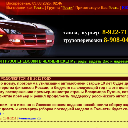
Воскресенье, 09.08.2026, 02:46
Вы вошли как
Гость
| Группа
"
Гости
"
Приветствую Вас
Гость
|
RS
8-922-71
такси, курьер
8-908-0
грузоперевозки
ОЗКИ В ЧЕЛЯБИНСКЕ! Мы рады видеть Вас и надеемся на сотрудничес
РОДОЛЖИТСЯ И В 2011 ГОДУ
о всему, программа утилизации автомобилей старше 10 лет будет де
терства финансов России, в бюджете на следующий год на эти цел
му распоряжению премьер-министра страны Владимира Путина, кото
риятие премьер и решил продолжить поддержку российского автоп
ним, что именно в Ижевске совсем недавно возобновили сборку задн
т делать и «семерку» (сборка последней модели в Тольятти будет с
е »
та:
11.09.2010
|
Комментарии (1)