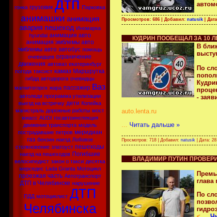
дтп
автом
грузовик
гонка
Парковка
анимашки
анимация
Просмотров: 686 | Добавил:
natusik
| Дат
авария
пешеход
Иномарка
анимация авто
hyundai
КУДРИН ПООБЕЩАЛ ЗА 10 
анимация эмблемы авто
В бли
эмблемы авто
автобус
помощь
высту
ограничение
очевидцев
движения
автоваз
екатеринбург
По сл
камаз
Маршрутка
погода
таксист
пополн
гибдд
автодорога
очевидцы
Кудрин
Ваз
пассажир
магнитогорск
жара
процен
автоледи
программа утилизации
- заяв
дети
выезд на встречку
Копейка
auto.lenta.ru
магистраль
дорожные работы
мост
миасс
AUDI
госавтоинспекция
...
Читать дальше »
движение транспорта
модель
меридиан
пострадавшие
петров
газ
бензин
наезд
Лобовое
Просмотров: 718 | Добавил:
natusik
| Дата:
28
пешеходы
столкновение
златоуст
Погибшие
наезд на пешеходов
ВЛАДИМИР ПУТИН ПРОВЕРИ
велосипедист
закон о такси
десятка
мерседес
Lada Granta
Мотоцикл
Премь
проезжая часть
Автотранспорт
глава
ДТП в Челябинске
нарушение
ДТП
По сл
ПДД
мотоциклист
позвол
Челябинска
гидро
<
...
Ч