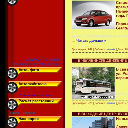
Стоим
прези
Начал
года. 
Первы
Grant
такси и грузоперевозки в челяб
...
Читать дальше »
Просмотров: 947 | Добавил:
natusik
| Дата:
28
Создано с помощью
В ЧЕЛЯБИНСКЕ ДВИЖЕНИЕ 
инструментов Яндекс.Карт
В свя
Авто- фото
ул. Р
перен
Автолюбителю
такси 
Советы автолюбителю
Расчёт расстояний
Просмотров: 726 | Добавил:
natusik
| Дата:
27
Flagma Челябинск
В ВЫХОДНЫЕ ЦЕНТР ЧЕЛЯБ
Наш опрос
На вы
Движе