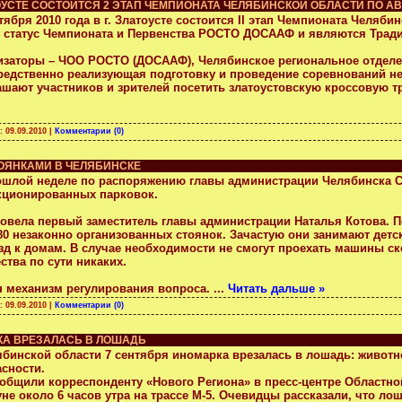
АТОУСТЕ СОСТОИТСЯ 2 ЭТАП ЧЕМПИОНАТА ЧЕЛЯБИНСКОЙ ОБЛАСТИ ПО 
тября 2010 года в г. Златоусте состоится II этап Чемпионата Челя
 статус Чемпионата и Первенства РОСТО ДОСААФ и являются Тради
изаторы – ЧОО РОСТО (ДОСААФ), Челябинское региональное отделен
редственно реализующая подготовку и проведение соревнований не
ашают участников и зрителей посетить златоустовскую кроссовую тр
а:
09.09.2010
|
Комментарии (0)
ОЯНКАМИ В ЧЕЛЯБИНСКЕ
ошлой неделе по распоряжению главы администрации Челябинска 
кционированных парковок.
ровела первый заместитель главы администрации Наталья Котова. П
 80 незаконно организованных стоянок. Зачастую они занимают дет
зд к домам. В случае необходимости не смогут проехать машины с
ства по сути никаких.
н механизм регулирования вопроса.
...
Читать дальше »
а:
09.09.2010
|
Комментарии (0)
КА ВРЕЗАЛАСЬ В ЛОШАДЬ
ябинской области 7 сентября иномарка врезалась в лошадь: живот
асности.
ообщили корреспонденту «Нового Региона» в пресс-центре Областн
не около 6 часов утра на трассе М-5. Очевидцы рассказали, что ло