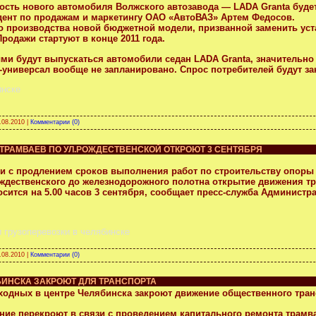
ость нового автомобиля Волжского автозавода — LADA Granta будет 
дент по продажам и маркетингу ОАО «АвтоВАЗ» Артем Федосов.
о производства новой бюджетной модели, призванной заменить уста
Продажи стартуют в конце 2011 года.
ми будут выпускаться автомобили седан LADA Granta, значительно
a-универсал вообще не запланировано. Спрос потребителей будут з
инске
.08.2010
|
Комментарии (0)
ТРАМВАЕВ ПО УЛ.РОЖДЕСТВЕНСКОЙ ОТКРОЮТ 3 СЕНТЯБРЯ
зи с продлением сроков выполнения работ по строительству опоры 
ождественского до железнодорожного полотна открытие движения тра
осится на 5.00 часов 3 сентября, сообщает пресс-служба Администр
и грузоперевозки в челябинске
.08.2010
|
Комментарии (0)
ИНСКА ЗАКРОЮТ ДЛЯ ТРАНСПОРТА
ходных в центре Челябинска закроют движение общественного тран
ние перекроют в связи с проведением капитального ремонта трамва