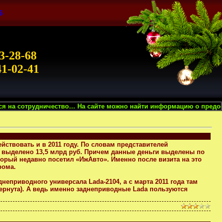
S
3-28-68
41-02-41
тво… На сайте можно найти информацию о предоставляемых нами вида
йствовать и в 2011 году. По словам представителей
и выделено 13,5 млрд руб. Причем данные деньги выделены по
рый недавно посетил «ИжАвто». Именно после визита на это
рома.
еприводного универсала Lada-2104, а с марта 2011 года там
вернута). А ведь именно заднеприводные Lada пользуются