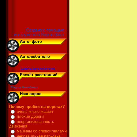
Создано с помощью
инструментов Яндекс.Карт
Авто- фото
Автолюбителю
Советы автолюбителю
Расчёт расстояний
Flagma Челябинск
Наш опрос
Почему пробки на дорогах?
очень много машин
плохие дороги
неорганизованность
движения
машины со спецсигналами
неправильная парковка