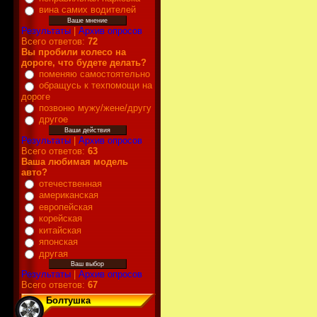
вина самих водителей
Результаты
|
Архив опросов
Всего ответов:
72
Вы пробили колесо на
дороге, что будете делать?
поменяю самостоятельно
обращусь к техпомощи на
дороге
позвоню мужу/жене/другу
другое
Результаты
|
Архив опросов
Всего ответов:
63
Ваша любимая модель
авто?
отечественная
американская
европейская
корейская
китайская
японская
другая
Результаты
|
Архив опросов
Всего ответов:
67
Болтушка