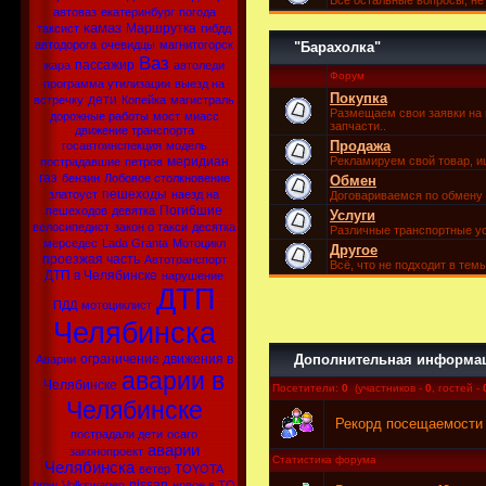
Все остальные вопросы, н
автоваз
екатеринбург
погода
камаз
Маршрутка
таксист
гибдд
автодорога
очевидцы
магнитогорск
"Барахолка"
Ваз
пассажир
жара
автоледи
Форум
программа утилизации
выезд на
Покупка
дети
встречку
Копейка
магистраль
Размещаем свои заявки на 
дорожные работы
мост
миасс
запчасти..
движение транспорта
Продажа
госавтоинспекция
модель
меридиан
Рекламируем свой товар, 
пострадавшие
петров
газ
бензин
Лобовое столкновение
Обмен
пешеходы
златоуст
наезд на
Договариваемся по обмену
Погибшие
пешеходов
девятка
Услуги
велосипедист
закон о такси
десятка
Различные транспортные у
мерседес
Lada Granta
Мотоцикл
Другое
проезжая часть
Автотранспорт
Всё, что не подходит в те
ДТП в Челябинске
нарушение
ДТП
ПДД
мотоциклист
Челябинска
ограничение движения в
Дополнительная информа
Аварии
аварии в
Челябинске
Посетители:
0
(участников -
0
, гостей -
Челябинске
Рекорд посещаемост
пострадали дети
осаго
аварии
законопроект
Статистика форума
Челябинска
ветер
TOYOTA
nissan
bmw
Volkswagen
новое в ТО