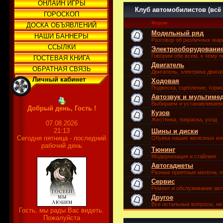
ОНЛАЙН ИГРЫ
Клуб автомобилистов (всё 
ГОРОСКОП
Форум
ДОСКА ОБЪЯВЛЕНИЙ
Модельный ряд
НАШИ БАННЕРЫ
Разговор об различных мар
ССЫЛКИ
Электрооборудовани
Говорим обо всем, к чему 
ГОСТЕВАЯ КНИГА
Двигатель
ОБРАТНАЯ СВЯЗЬ
Двигатель, электрика двига
Личный кабинет
Ходовая
Подвеска, сцепление, торм
Автозвук и мультиме
Выбираем и устанавливаем 
Добрый день, Гость !
Кузов
Жестянка, покраска, уход
07.08.2026
21:13
Шины и диски
Сегодня пятница - последний
Обувка наших железных ко
рабочий день
Тюнинг
Модернизация и стайлинг
Автогаджеты
Разные приятные мелочи, 
Сервис
Ремонт и обслуживание авт
Другое
Все остальные вопросы, н
Гость, мы рады Вас видеть.
Пожалуйста