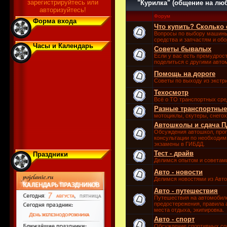
зарегистрируйтесь или
"Курилка" (общение на лю
авторизуйтесь!
Форум
Форма входа
Что купить? Сколько 
Вопросы по выбору машины,
средства и запчастям и об
Часы и Календарь
Советы бывалых
Если у вас есть премудрос
поделиться с другими авто
Помощь на дороге
Советы по выходу из экстр
Техосмотр
Всё о ТО транспортных сре
Разные транспортные
мотоциклы, скутеры, снегох
Автошколы и сдача 
Обсуждения автошкол, прог
консультации по необходим
экзамены в ГИБДД.
Тест - драйв
Праздники
Делимся опытом и советам
Авто - новости
Делимся новостями из Авто
Авто - путешествия
Путешествия на автомобиле
предостережения, правила
места отдыха, экипировка.
Авто - спорт
Обсуждение спортивных соб