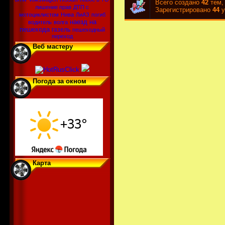
Всего создано
42
тем,
лишение прав
ДТП с
Зарегистрировано
44
у
мотоциклистом
Нива
ЛиАЗ
погиб
наезд на
водитель
волга
пешехода
газель
пешеходный
переход
Веб мастеру
Погода за окном
Карта