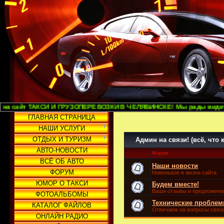
 И ГРУЗОПЕРЕВОЗКИ В ЧЕЛЯБИНСКЕ! Мы рады видеть Вас и надеемся на
ГЛАВНАЯ СТРАНИЦА
НАШИ УСЛУГИ
ОТДЫХ И ТУРИЗМ
Админ на связи! (всё, что
АВТО-НОВОСТИ
Форум
ВСЁ ОБ АВТО
Наши новости
ФОРУМ
Новенькое в жизни сайта
ЮМОР О ТАКСИ
Будем вместе!
Ваши отзывы и предложения
ФОТОАЛЬБОМЫ
Технические пробле
КАТАЛОГ ФАЙЛОВ
Отвечаем на вопросы связа
ОНЛАЙН РАДИО