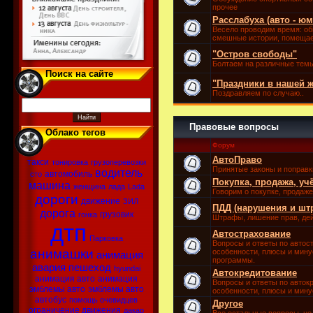
прочее
Расслабуха (авто - юм
Весело проводим время: о
смешные истории, помещае
"Остров свободы"
Болтаем на различные темы
Поиск на сайте
"Праздники в нашей 
Поздравляем по случаю..
Правовые вопросы
Облако тегов
Форум
АвтоПраво
такси
тонировка
грузоперевозки
Принятые законы и поправк
водитель
автомобиль
сто
Покупка, продажа, уч
машина
женщина
лада
Lada
Говорим о покупке, продаже
дороги
движение
ЗИЛ
ПДД (нарушения и шт
дорога
грузовик
гонка
Штрафы, лишение прав, де
дтп
Автострахование
Парковка
Вопросы и ответы по автос
анимашки
особенности, плюсы и мину
анимация
программы.
авария
пешеход
hyundai
Автокредитование
анимация авто
анимация
Вопросы и ответы по авток
эмблемы авто
эмблемы авто
особенности, плюсы и мину
автобус
помощь очевидцев
Другое
ограничение движения
дакар